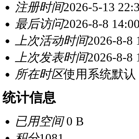
注册时间
2026-5-13 22:
最后访问
2026-8-8 14:0
上次活动时间
2026-8-8 
上次发表时间
2026-8-8 
所在时区
使用系统默认
统计信息
已用空间
0 B
积分
1081