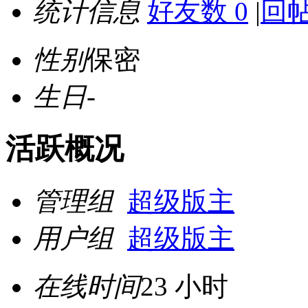
统计信息
好友数 0
|
回帖
性别
保密
生日
-
活跃概况
管理组
超级版主
用户组
超级版主
在线时间
23 小时