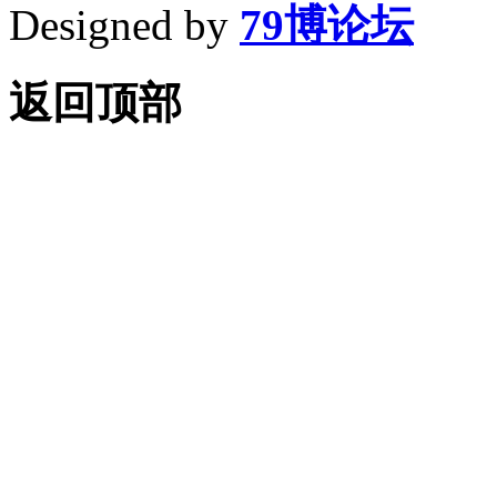
Designed by
79博论坛
返回顶部