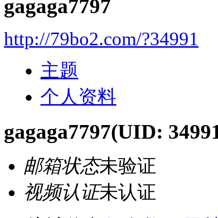
gagaga7797
http://79bo2.com/?34991
主题
个人资料
gagaga7797
(UID: 3499
邮箱状态
未验证
视频认证
未认证