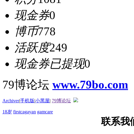
现金券
0
博币
778
活跃度
249
现金券已提现
0
79博论坛
www.79bo.com
Archiver
|
手机版
|
小黑屋
|
79博论坛
18岁
firstcagayan
gamcare
联系我们T