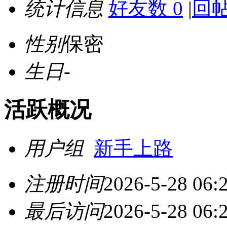
统计信息
好友数 0
|
回帖
性别
保密
生日
-
活跃概况
用户组
新手上路
注册时间
2026-5-28 06:
最后访问
2026-5-28 06: