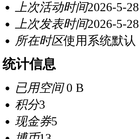
上次活动时间
2026-5-28
上次发表时间
2026-5-28
所在时区
使用系统默认
统计信息
已用空间
0 B
积分
3
现金券
5
博币
13