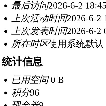
最后访问
2026-6-2 18:4
上次活动时间
2026-6-2 
上次发表时间
2026-6-2 
所在时区
使用系统默认
统计信息
已用空间
0 B
积分
96
现金券
9