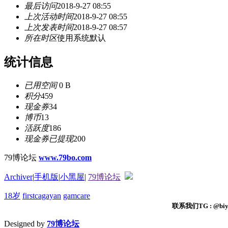
最后访问
2018-9-27 08:55
上次活动时间
2018-9-27 08:55
上次发表时间
2018-9-27 08:57
所在时区
使用系统默认
统计信息
已用空间
0 B
积分
459
现金券
34
博币
13
活跃度
186
现金券已提现
200
79博论坛
www.79bo.com
Archiver
|
手机版
|
小黑屋
|
79博论坛
18岁
firstcagayan
gamcare
联系我们TG : @biyi
Designed by
79博论坛