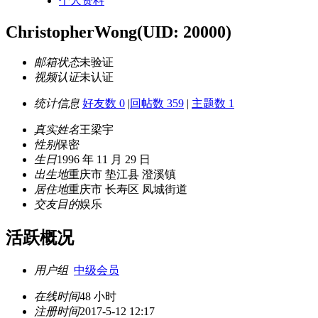
个人资料
ChristopherWong
(UID: 20000)
邮箱状态
未验证
视频认证
未认证
统计信息
好友数 0
|
回帖数 359
|
主题数 1
真实姓名
王梁宇
性别
保密
生日
1996 年 11 月 29 日
出生地
重庆市 垫江县 澄溪镇
居住地
重庆市 长寿区 凤城街道
交友目的
娱乐
活跃概况
用户组
中级会员
在线时间
48 小时
注册时间
2017-5-12 12:17