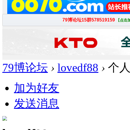
79博论坛
›
lovedf88
›
个人
加为好友
发送消息