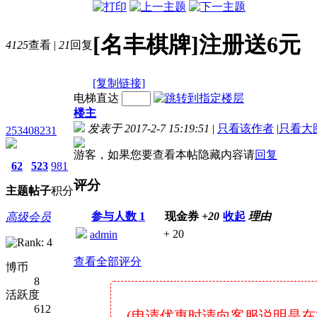
[名丰棋牌]注册送6元
4125
查看
|
21
回复
[复制链接]
电梯直达
楼主
发表于 2017-2-7 15:19:51
|
只看该作者
|
只看大
253408231
游客，如果您要查看本帖隐藏内容请
回复
62
523
981
评分
主题
帖子
积分
参与人数
1
现金券
+20
收起
理由
高级会员
+ 20
admin
查看全部评分
博币
8
活跃度
612
(申请优惠时请向客服说明是在79博