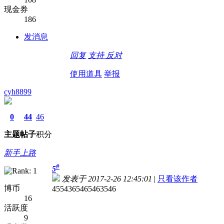
现金券
186
发消息
回复
支持
反对
使用道具
举报
cyh8899
0
44
46
主题
帖子
积分
新手上路
#
5
发表于 2017-2-26 12:45:01
|
只看该作者
博币
4554365465463546
16
活跃度
9