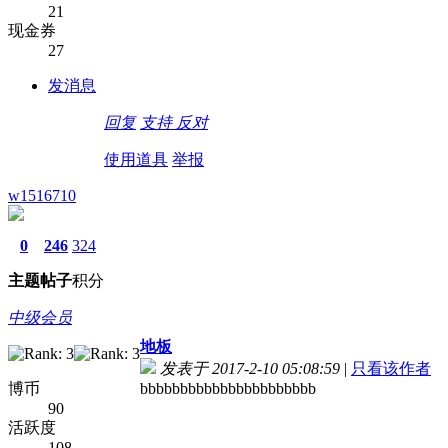
21
现金券
27
发消息
回复
支持
反对
使用道具
举报
w1516710
0
246
324
主题
帖子
积分
中级会员
地板
发表于 2017-2-10 05:08:59
|
只看该作者
博币
bbbbbbbbbbbbbbbbbbbbbb
90
活跃度
108