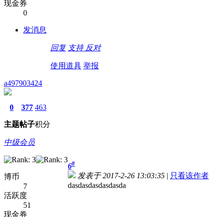
现金券
0
发消息
回复
支持
反对
使用道具
举报
a497903424
0
377
463
主题
帖子
积分
中级会员
#
6
发表于 2017-2-26 13:03:35
|
只看该作者
博币
dasdasdasdasdasda
7
活跃度
51
现金券