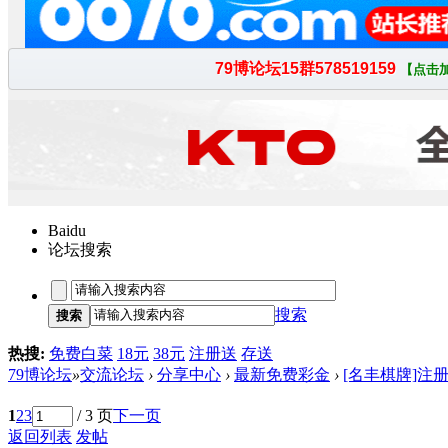
Baidu
论坛搜索
搜索
搜索
热搜:
免费白菜
18元
38元
注册送
存送
79博论坛
»
交流论坛
›
分享中心
›
最新免费彩金
›
[名丰棋牌]注
1
2
3
/ 3 页
下一页
返回列表
发帖