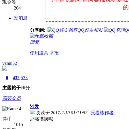
现金券
的
204
发消息
分享到:
QQ好友和群
Q
收藏
回复
使用道具
举报
vanni52
0
432
533
主题
帖子
积分
高级会员
沙发
发表于 2017-2-10 01:11:53
|
只看该作者
博币
那咯摸摸呢
1015