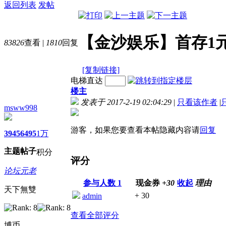
返回列表
发帖
【金沙娱乐】首存1元
83826
查看
|
1810
回复
[复制链接]
电梯直达
楼主
发表于 2017-2-19 02:04:29
|
只看该作者
|
msww998
游客，如果您要查看本帖隐藏内容请
回复
3945
6495
1万
主题
帖子
积分
评分
论坛元老
参与人数
1
现金券
+30
收起
理由
天下無雙
+ 30
admin
查看全部评分
博币