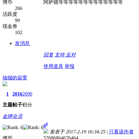
博币
阿萨德等等等等等等等等等等等等等
266
活跃度
99
现金券
102
发消息
回复
支持
反对
使用道具
举报
抽烟的寂寞
1
2016
2690
主题
帖子
积分
金牌会员
#
6
发表于 2017-2-19 16:34:25
|
只看该作者
57686864676464
博币