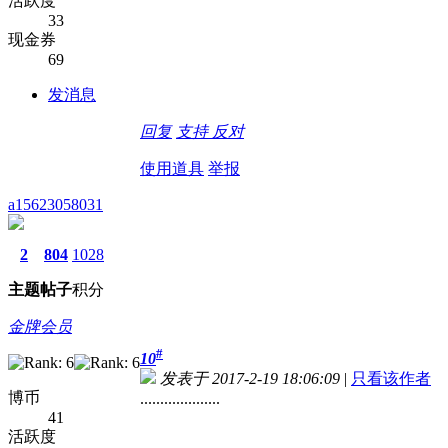
活跃度
33
现金券
69
发消息
回复
支持
反对
使用道具
举报
a15623058031
2
804
1028
主题
帖子
积分
金牌会员
#
10
发表于 2017-2-19 18:06:09
|
只看该作者
博币
....................
41
活跃度