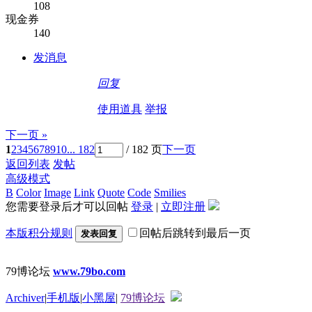
108
现金券
140
发消息
回复
使用道具
举报
下一页 »
1
2
3
4
5
6
7
8
9
10
... 182
/ 182 页
下一页
返回列表
发帖
高级模式
B
Color
Image
Link
Quote
Code
Smilies
您需要登录后才可以回帖
登录
|
立即注册
本版积分规则
回帖后跳转到最后一页
发表回复
79博论坛
www.79bo.com
Archiver
|
手机版
|
小黑屋
|
79博论坛