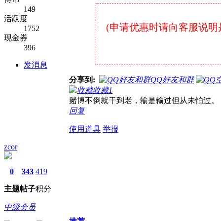
149
活跃度
(申请优惠时请向客服说明是在7
1752
现金券
396
发消息
分享到:
QQ好友和群
收藏
1
赌博不倒就干到老，输是输过但从未怕过。
回复
使用道具
举报
zcor
0
343
419
主题
帖子
积分
中级会员