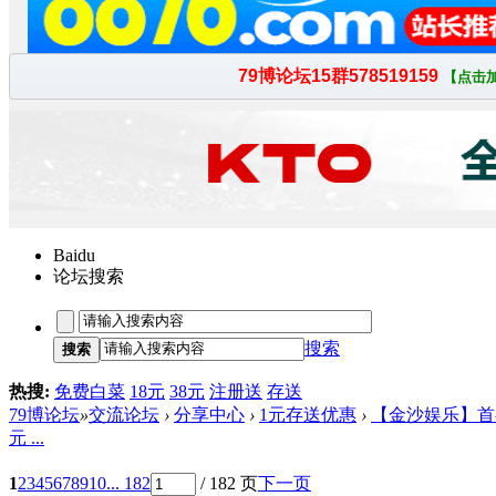
Baidu
论坛搜索
搜索
搜索
热搜:
免费白菜
18元
38元
注册送
存送
79博论坛
»
交流论坛
›
分享中心
›
1元存送优惠
›
【金沙娱乐】首存
元 ...
1
2
3
4
5
6
7
8
9
10
... 182
/ 182 页
下一页