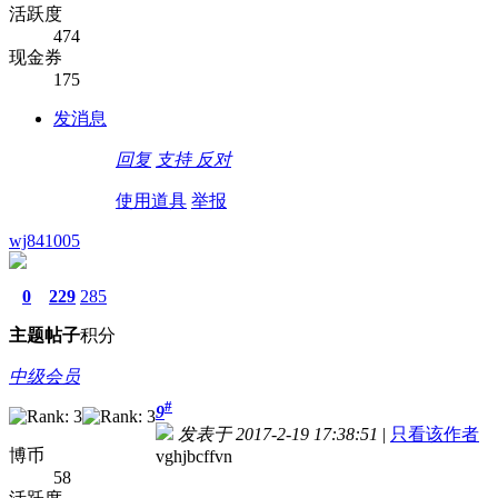
活跃度
474
现金券
175
发消息
回复
支持
反对
使用道具
举报
wj841005
0
229
285
主题
帖子
积分
中级会员
#
9
发表于 2017-2-19 17:38:51
|
只看该作者
博币
vghjbcffvn
58