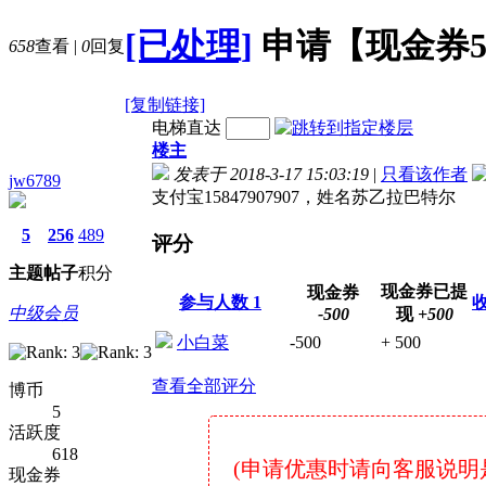
[已处理]
申请【现金券5
658
查看
|
0
回复
[复制链接]
电梯直达
楼主
发表于 2018-3-17 15:03:19
|
只看该作者
jw6789
支付宝15847907907，姓名苏乙拉巴特尔
5
256
489
评分
主题
帖子
积分
现金券已提
现金券
参与人数
1
中级会员
-500
现
+500
小白菜
-500
+ 500
查看全部评分
博币
5
活跃度
618
(申请优惠时请向客服说明是在7
现金券