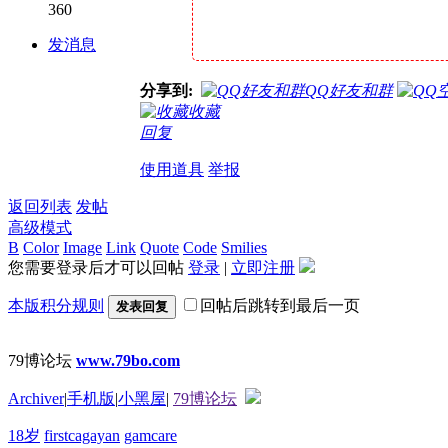
360
发消息
分享到:
QQ好友和群
收藏
回复
使用道具
举报
返回列表
发帖
高级模式
B
Color
Image
Link
Quote
Code
Smilies
您需要登录后才可以回帖
登录
|
立即注册
本版积分规则
回帖后跳转到最后一页
发表回复
79博论坛
www.79bo.com
Archiver
|
手机版
|
小黑屋
|
79博论坛
18岁
firstcagayan
gamcare