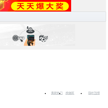
最新热门
精华区
我的79博