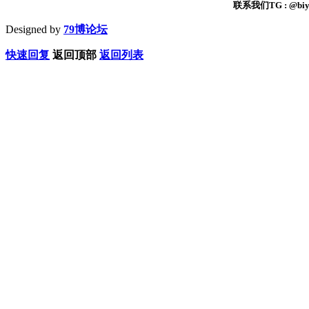
联系我们TG : @biyi
Designed by
79博论坛
快速回复
返回顶部
返回列表