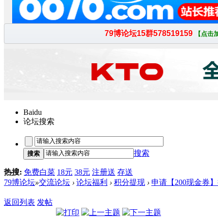
Baidu
论坛搜索
搜索
搜索
热搜:
免费白菜
18元
38元
注册送
存送
79博论坛
»
交流论坛
›
论坛福利
›
积分提现
›
申请【200现金券
返回列表
发帖