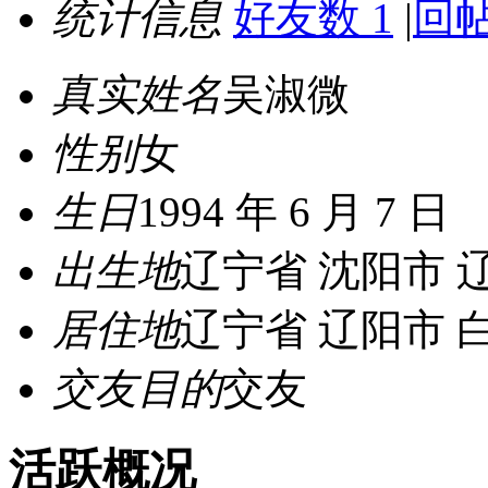
统计信息
好友数 1
|
回帖
真实姓名
吴淑微
性别
女
生日
1994 年 6 月 7 日
出生地
辽宁省 沈阳市 
居住地
辽宁省 辽阳市 
交友目的
交友
活跃概况