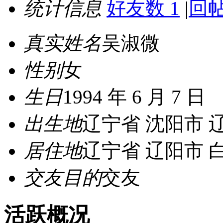
统计信息
好友数 1
|
回帖
真实姓名
吴淑微
性别
女
生日
1994 年 6 月 7 日
出生地
辽宁省 沈阳市 
居住地
辽宁省 辽阳市 
交友目的
交友
活跃概况