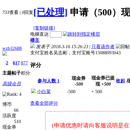
[已处理]
申请（500）
733
查看
|
0
回复
[复制链接]
电梯直达
楼主
发表于 2018-3-16 15:26:23
|
只看该作者
wzb32688
支付宝姓名吴志彬，支付宝账号15088093043
2
617
877
评分
主题
帖子
积分
现金券已提
现金券
参与人数
1
收起
高级会员
-500
现
+500
小白菜
-500
+ 500
查看全部评分
博币
66
活跃度
510
(申请优惠时请向客服说明是在79博
现金券