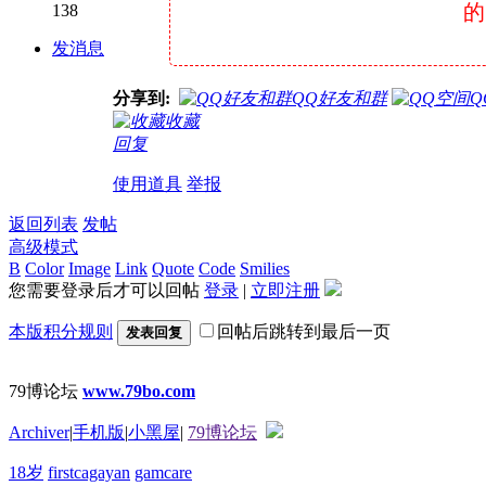
的
138
发消息
分享到:
QQ好友和群
Q
收藏
回复
使用道具
举报
返回列表
发帖
高级模式
B
Color
Image
Link
Quote
Code
Smilies
您需要登录后才可以回帖
登录
|
立即注册
本版积分规则
回帖后跳转到最后一页
发表回复
79博论坛
www.79bo.com
Archiver
|
手机版
|
小黑屋
|
79博论坛
18岁
firstcagayan
gamcare