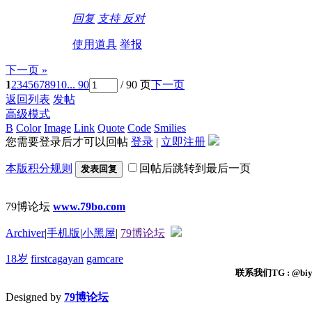
回复
支持
反对
使用道具
举报
下一页 »
1
2
3
4
5
6
7
8
9
10
... 90
/ 90 页
下一页
返回列表
发帖
高级模式
B
Color
Image
Link
Quote
Code
Smilies
您需要登录后才可以回帖
登录
|
立即注册
本版积分规则
回帖后跳转到最后一页
发表回复
79博论坛
www.79bo.com
Archiver
|
手机版
|
小黑屋
|
79博论坛
18岁
firstcagayan
gamcare
联系我们TG : @biyi
Designed by
79博论坛