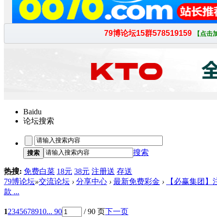
Baidu
论坛搜索
搜索
搜索
热搜:
免费白菜
18元
38元
注册送
存送
79博论坛
»
交流论坛
›
分享中心
›
最新免费彩金
›
【必赢集团】
款 ...
1
2
3
4
5
6
7
8
9
10
... 90
/ 90 页
下一页