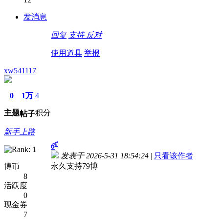
发消息
回复
支持
反对
使用道具
举报
xw541117
0
1万
4
主题
积分
帖子
新手上路
#
6
发表于 2026-5-31 18:54:24
|
只看该作者
永久支持79博
博币
8
活跃度
0
现金券
7