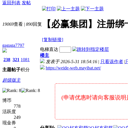
返回列表
发帖
【必赢集团】注册绑
19069
查看
|
890
回复
[复制链接]
gagaga7797
电梯直达
楼主
238
321
1081
发表于 2026-5-31 18:54:16
|
只看该作者
|
https://weide-web.mayibat.net/
主题
帖子
积分
超级版主
(申请优惠时请向客服说明是在7
博币
778
活跃度
249
现金券
分享到:
QQ好友和群