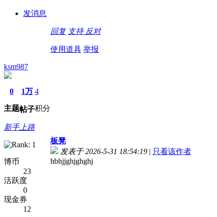
发消息
回复
支持
反对
使用道具
举报
ksm987
0
1万
4
主题
积分
帖子
新手上路
板凳
发表于 2026-5-31 18:54:19
|
只看该作者
hbhjjghjghghj
博币
23
活跃度
0
现金券
12