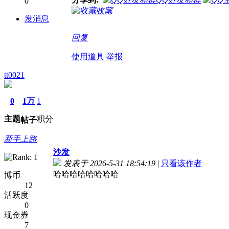
0
收藏
发消息
回复
使用道具
举报
tt0021
0
1万
1
主题
积分
帖子
新手上路
沙发
发表于 2026-5-31 18:54:19
|
只看该作者
哈哈哈哈哈哈哈哈
博币
12
活跃度
0
现金券
7