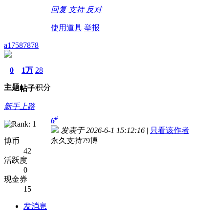
回复
支持
反对
使用道具
举报
a17587878
0
1万
28
主题
积分
帖子
新手上路
#
6
发表于 2026-6-1 15:12:16
|
只看该作者
永久支持79博
博币
42
活跃度
0
现金券
15
发消息