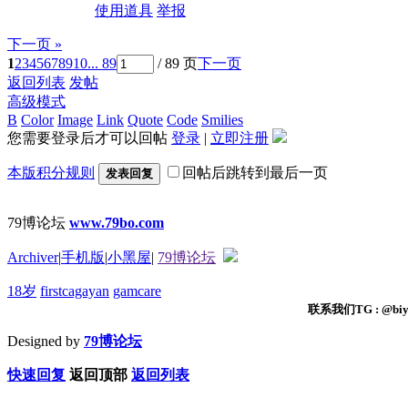
使用道具
举报
下一页 »
1
2
3
4
5
6
7
8
9
10
... 89
/ 89 页
下一页
返回列表
发帖
高级模式
B
Color
Image
Link
Quote
Code
Smilies
您需要登录后才可以回帖
登录
|
立即注册
本版积分规则
回帖后跳转到最后一页
发表回复
79博论坛
www.79bo.com
Archiver
|
手机版
|
小黑屋
|
79博论坛
18岁
firstcagayan
gamcare
联系我们TG : @biyi
Designed by
79博论坛
快速回复
返回顶部
返回列表