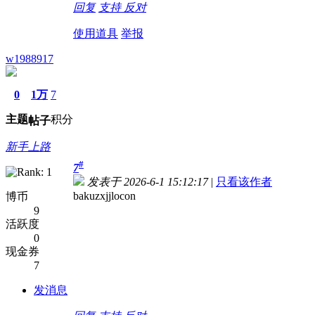
回复
支持
反对
使用道具
举报
w1988917
0
1万
7
主题
积分
帖子
新手上路
#
7
发表于 2026-6-1 15:12:17
|
只看该作者
bakuzxjjlocon
博币
9
活跃度
0
现金券
7
发消息