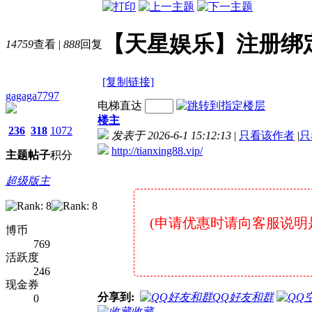
【天星娱乐】注册绑
14759
查看
|
888
回复
[复制链接]
gagaga7797
电梯直达
楼主
236
318
1072
发表于 2026-6-1 15:12:13
|
只看该作者
|
只
http://tianxing88.vip/
主题
帖子
积分
超级版主
(申请优惠时请向客服说明是在7
博币
769
活跃度
246
现金券
分享到:
QQ好友和群
0
收藏