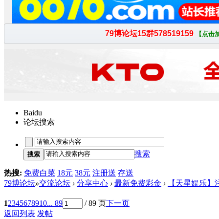
Baidu
论坛搜索
搜索
搜索
热搜:
免费白菜
18元
38元
注册送
存送
79博论坛
»
交流论坛
›
分享中心
›
最新免费彩金
›
【天星娱乐】
1
2
3
4
5
6
7
8
9
10
... 89
/ 89 页
下一页
返回列表
发帖