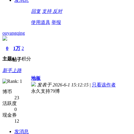
发消息
回复
支持
反对
使用道具
举报
ouyangqing
0
1万
2
主题
积分
帖子
新手上路
地板
发表于 2026-6-1 15:12:15
|
只看该作者
永久支持79博
博币
23
活跃度
0
现金券
12
发消息