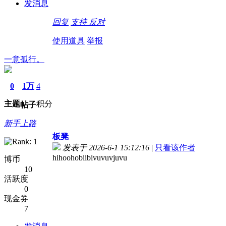
发消息
回复
支持
反对
使用道具
举报
一意孤行。
0
1万
4
主题
积分
帖子
新手上路
板凳
发表于 2026-6-1 15:12:16
|
只看该作者
hihoohobiibivuvuvjuvu
博币
10
活跃度
0
现金券
7