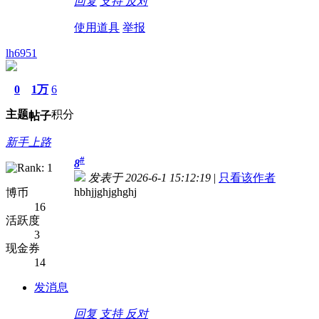
回复
支持
反对
使用道具
举报
lh6951
0
1万
6
主题
积分
帖子
新手上路
#
8
发表于 2026-6-1 15:12:19
|
只看该作者
hbhjjghjghghj
博币
16
活跃度
3
现金券
14
发消息
回复
支持
反对