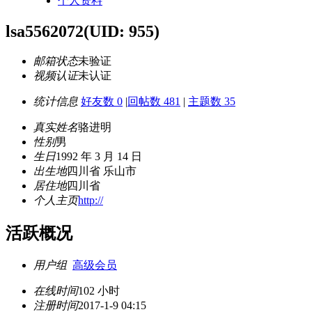
个人资料
lsa5562072
(UID: 955)
邮箱状态
未验证
视频认证
未认证
统计信息
好友数 0
|
回帖数 481
|
主题数 35
真实姓名
骆进明
性别
男
生日
1992 年 3 月 14 日
出生地
四川省 乐山市
居住地
四川省
个人主页
http://
活跃概况
用户组
高级会员
在线时间
102 小时
注册时间
2017-1-9 04:15