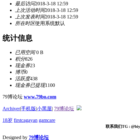
最后访问
2018-3-18 12:59
上次活动时间
2018-3-18 12:59
上次发表时间
2018-3-18 12:59
所在时区
使用系统默认
统计信息
已用空间
0 B
积分
826
现金券
23
博币
0
活跃度
438
现金券已提现
1100
79博论坛
www.79bo.com
Archiver
|
手机版
|
小黑屋
|
79博论坛
18岁
firstcagayan
gamcare
联系我们TG : @biyi
Designed by
79博论坛