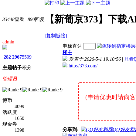
【新葡京373】下载AP
33448
查看
|
890
回复
[复制链接]
admin
电梯直达
楼主
282
2967
5509
发表于 2026-5-1 19:10:56
|
只看
http://373.com/
主题
帖子
积分
管理员
(申请优惠时请向客服说
博币
4099
活跃度
1650
现金券
分享到:
QQ好友和
1398
收藏