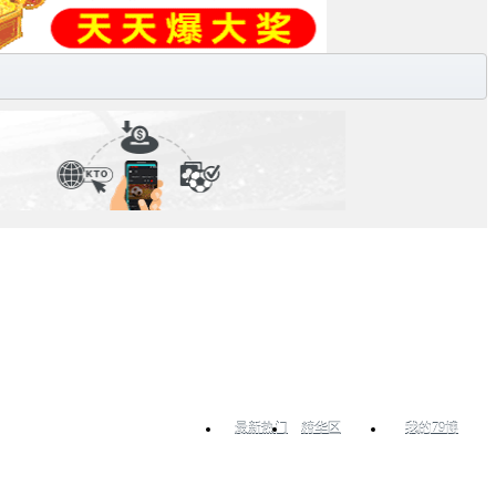
最新热门
精华区
我的79博