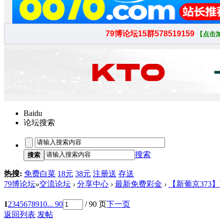
Baidu
论坛搜索
搜索
搜索
热搜:
免费白菜
18元
38元
注册送
存送
79博论坛
»
交流论坛
›
分享中心
›
最新免费彩金
›
【新葡京373】
1
2
3
4
5
6
7
8
9
10
... 90
/ 90 页
下一页
返回列表
发帖