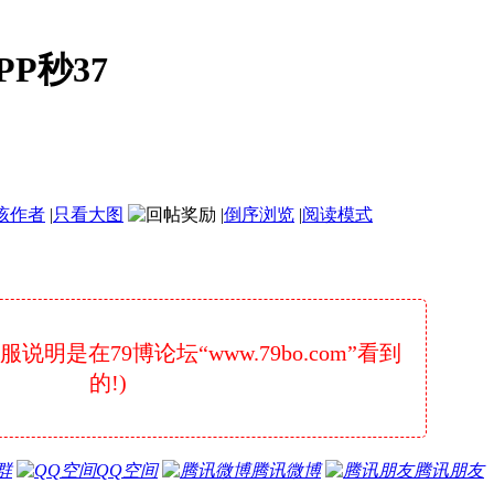
P秒37
该作者
|
只看大图
|
倒序浏览
|
阅读模式
明是在79博论坛“www.79bo.com”看到
的!)
群
QQ空间
腾讯微博
腾讯朋友