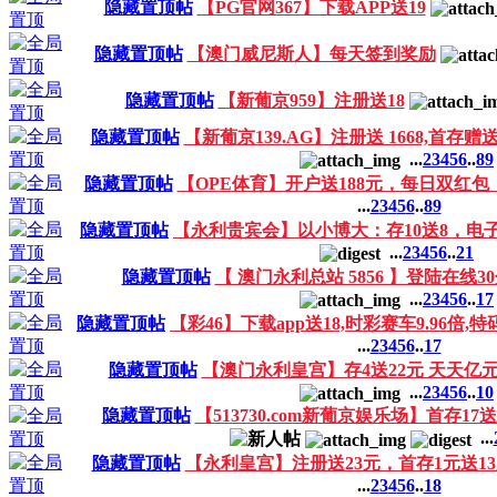
隐藏置顶帖
【PG官网367】下载APP送19
隐藏置顶帖
【澳门威尼斯人】每天签到奖励
隐藏置顶帖
【新葡京959】注册送18
隐藏置顶帖
【新葡京139.AG】注册送 1668,首存
...
2
3
4
5
6
..
89
隐藏置顶帖
【OPE体育】开户送188元，每日双红包
...
2
3
4
5
6
..
89
隐藏置顶帖
【永利贵宾会】以小博大：存10送8，电子
...
2
3
4
5
6
..
21
隐藏置顶帖
【 澳门永利总站 5856 】登陆在线
...
2
3
4
5
6
..
17
隐藏置顶帖
【彩46】下载app送18,时彩赛车9.96倍,特码
...
2
3
4
5
6
..
17
隐藏置顶帖
【澳门永利皇宫】存4送22元 天天亿元
...
2
3
4
5
6
..
10
隐藏置顶帖
【513730.com新葡京娱乐场】首存17
...
隐藏置顶帖
【永利皇宫】注册送23元，首存1元送1
...
2
3
4
5
6
..
18