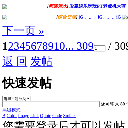
[
闲聊灌水
]
爱赢娱乐玩玩PT老虎机大蓝
[
综合交流
]
iG 。。。iG。。。iG
下一页 »
1
2
3
4
5
6
7
8
9
10
... 309
/ 3
返 回
发帖
快速发帖
还可输入
80
高级模式
B
Color
Image
Link
Quote
Code
Smilies
您需要登录后才可以发帖