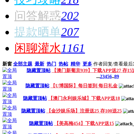
问答解惑
202
提款晒单
207
闲聊灌水
1161
新窗
全部主题
最新
热门
热帖
精华
更多
作者
回复/查看
最后
隐藏置顶帖
【澳门新葡京939】下载APP送27 存15
...
2
3
4
5
6
..
89
隐藏置顶帖
【U博国际】每日签到 每日礼金
隐藏置顶帖
【澳门永利娱乐城】下载APP送18
隐藏置顶帖
【金沙娱乐场】注册送25 存100送25
隐藏置顶帖
【美高梅454】下载APP送15