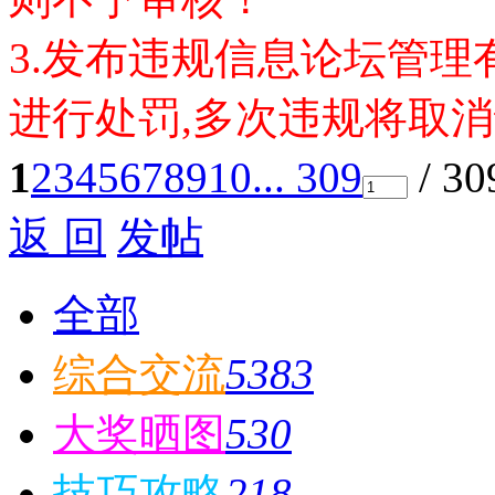
3.发布违规信息论坛管
进行处罚,多次违规将取
1
2
3
4
5
6
7
8
9
10
... 309
/ 3
返 回
发帖
全部
综合交流
5383
大奖晒图
530
技巧攻略
218