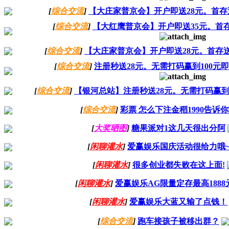
[
综合交流
]
【大庄家普京会】开户即送28元。首存
[
综合交流
]
【大红鹰普京会】开户即送35元。首
[
综合交流
]
【大庄家普京会】开户即送28元。首存送
[
综合交流
]
注册秒送28元。无需打码赢到100元即
[
综合交流
]
【银河总站】注册秒送28元。无需打码赢到
[
综合交流
]
彩票 怎么下注金稻1990告诉
[
大奖晒图
]
糖果派对1这几天很出分阿
[
闲聊灌水
]
爱赢娱乐国庆活动很给力哦
[
闲聊灌水
]
很多创业都失败在这上面!
[
闲聊灌水
]
爱赢娱乐AG限量定存最高1888
[
闲聊灌水
]
爱赢娱乐大蓝又输了点钱！
[
综合交流
]
跑车接孩子被移出群？