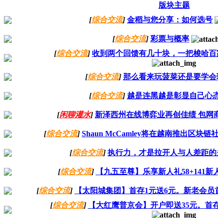
版块主题
[
综合交流
]
金稻与您分享：如何选号
[
综合交流
]
彩票与概率
[
综合交流
]
收到两个回馈有几十块，一把梭哈百
[
综合交流
]
那么看来玩菠菜还是要学会
[
综合交流
]
越是连黑越是彰显自己心
[
闲聊灌水
]
新泽西州在线博弈业再创佳绩 包网
[
综合交流
]
Shaun McCamley将在越南推出区块
[
综合交流
]
执行力，才是拉开人与人差距的
[
综合交流
]
【九五至尊】乐享新人礼58+141新
[
综合交流
]
【太阳城集团】首存1元送6元。新老会员首
[
综合交流
]
【大红鹰普京会】开户即送35元。首