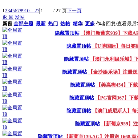
1
2
3
4
5
6
7
8
9
10
... 27
/ 27 页
下一页
返 回
发帖
新窗
全部主题
最新
热门
热帖
精华
更多
作者
回复/查看
最后
隐藏置顶帖
【澳门新葡京939】下载APP
隐藏置顶帖
【U博国际】每日签
隐藏置顶帖
【澳门永利娱乐城】下载
隐藏置顶帖
【金沙娱乐场】注册送25
隐藏置顶帖
【美高梅454】下载
隐藏置顶帖
【PG官网367】下载
隐藏置顶帖
【澳门威尼斯人】每
隐藏置顶帖
【新葡京959】注
隐藏置顶帖
【新葡京139.AG】注册送 1668