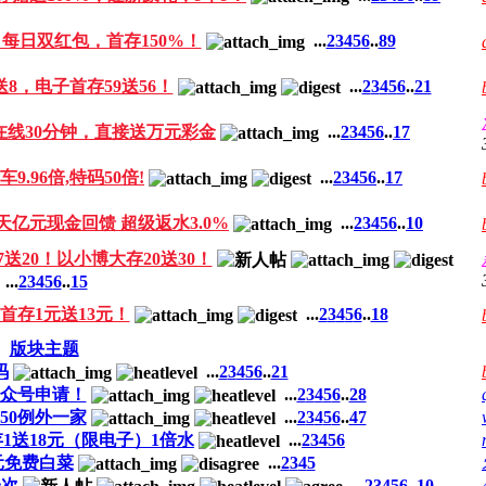
，每日双红包，首存150%！
...
2
3
4
5
6
..
89
8，电子首存59送56！
...
2
3
4
5
6
..
21
陆在线30分钟，直接送万元彩金
...
2
3
4
5
6
..
17
9.96倍,特码50倍!
...
2
3
4
5
6
..
17
天亿元现金回馈 超级返水3.0%
...
2
3
4
5
6
..
10
17送20！以小博大存20送30！
...
2
3
4
5
6
..
15
首存1元送13元！
...
2
3
4
5
6
..
18
版块主题
码
...
2
3
4
5
6
..
21
公众号申请！
...
2
3
4
5
6
..
28
50例外一家
...
2
3
4
5
6
..
47
1送18元（限电子）1倍水
...
2
3
4
5
6
元免费白菜
...
2
3
4
5
一次
...
2
3
4
5
6
..
10