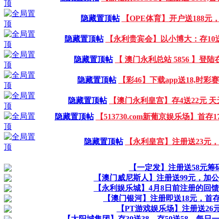
隐藏置顶帖
【OPE体育】开户送188元
隐藏置顶帖
【永利贵宾会】以小博大：存10送
隐藏置顶帖
【 澳门永利总站 5856 】登
隐藏置顶帖
【彩46】下载app送18,时彩赛车
隐藏置顶帖
【澳门永利皇宫】存4送22元 天
隐藏置顶帖
【513730.com新葡京娱乐场】首存
隐藏置顶帖
【永利皇宫】注册送23元，
【一定发】注册送58元筹
【澳门威尼斯人】注册送99元，加
【永利娱乐城】4月8日前注册的回馈
【澳门银河】注册即送18元，首存
【PT游戏娱乐场】注册送26
【太阳城集团】存30送38，存50送58，每日