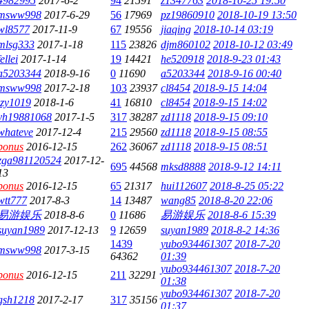
4982995
2017-6-2
94
21591
z1347763
2018-10-25 19:50
msww998
2017-6-29
56
17969
pz19860910
2018-10-19 13:50
wl8577
2017-11-9
67
19556
jiaqing
2018-10-14 03:19
mlsg333
2017-1-18
115
23826
djm860102
2018-10-12 03:49
fellei
2017-1-14
19
14421
he520918
2018-9-23 01:43
a5203344
2018-9-16
0
11690
a5203344
2018-9-16 00:40
msww998
2017-2-18
103
23937
cl8454
2018-9-15 14:04
lzy1019
2018-1-6
41
16810
cl8454
2018-9-15 14:02
yh19881068
2017-1-5
317
38287
zd1118
2018-9-15 09:10
whateve
2017-12-4
215
29560
zd1118
2018-9-15 08:55
bonus
2016-12-15
262
36067
zd1118
2018-9-15 08:51
zga981120524
2017-12-
695
44568
mksd8888
2018-9-12 14:11
13
bonus
2016-12-15
65
21317
hui112607
2018-8-25 05:22
wtt777
2017-8-3
14
13487
wang85
2018-8-20 22:06
易游娱乐
2018-8-6
0
11686
易游娱乐
2018-8-6 15:39
suyan1989
2017-12-13
9
12659
suyan1989
2018-8-2 14:36
1439
yubo934461307
2018-7-20
msww998
2017-3-15
64362
01:39
yubo934461307
2018-7-20
bonus
2016-12-15
211
32291
01:38
yubo934461307
2018-7-20
gsh1218
2017-2-17
317
35156
01:37