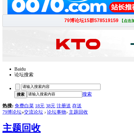
Baidu
论坛搜索
搜索
搜索
热搜:
免费白菜
18元
38元
注册送
存送
79博论坛
»
交流论坛
›
论坛事物
›
主题回收
主题回收