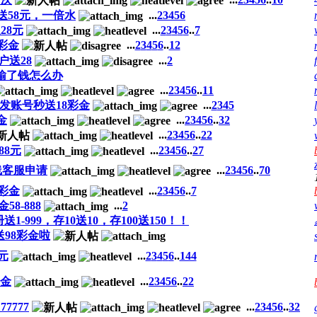
送58元，一倍水
...
2
3
4
5
6
28元
...
2
3
4
5
6
..
7
彩金
...
2
3
4
5
6
..
12
户送28
...
2
输了钱怎么办
...
2
3
4
5
6
..
11
发账号秒送18彩金
...
2
3
4
5
金
...
2
3
4
5
6
..
32
...
2
3
4
5
6
..
22
88元
...
2
3
4
5
6
..
27
线客服申请
...
2
3
4
5
6
..
70
彩金
...
2
3
4
5
6
..
7
8-888
...
2
1-999，存10送10，存100送150！！
98彩金啦
元
...
2
3
4
5
6
..
144
彩金
...
2
3
4
5
6
..
22
777
...
2
3
4
5
6
..
32