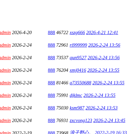
admin
2026-4-20
888
46722
xszg666
2026-4-21 12:41
admin
2026-2-24
888
72961
ri999999
2026-2-24 13:56
admin
2026-2-24
888
73537
qun9527
2026-2-24 13:56
admin
2026-2-24
888
76204
xmj0416
2026-2-24 13:55
admin
2026-2-24
888
81466
q73550688
2026-2-24 13:55
admin
2026-2-24
888
75991
djklmc
2026-2-24 13:55
admin
2026-2-24
888
75030
ksm987
2026-2-24 13:53
admin
2026-2-24
888
76931
zxcvong123
2026-2-24 13:45
浪子野心。
2022-2-19 16:33
admin
2022-2-19
888
73968